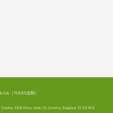
glish Ltd.（TOLES总部）
rden, Fifth Floor, Suite 23, London, England, EC1N 8LE